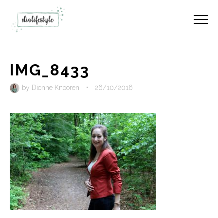
IMG_8433
by
Dionne Knooren
•
26/10/2016