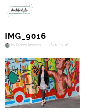
IMG_9016
by
Dionne Knooren
•
26/10/2016