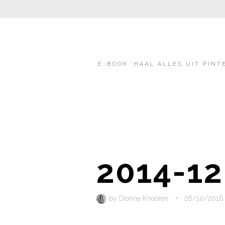
E-BOOK ‘HAAL ALLES UIT PINT
2014-12
by
Dionne Knooren
•
26/10/2016