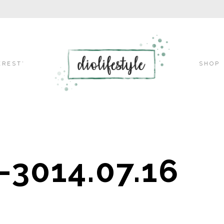
Skip
EREST’
SHOP
to
-3014.07.16
content