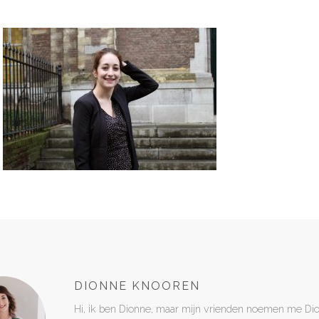
DIONNE KNOOREN
Hi, ik ben Dionne, maar mijn vrienden noemen me Di