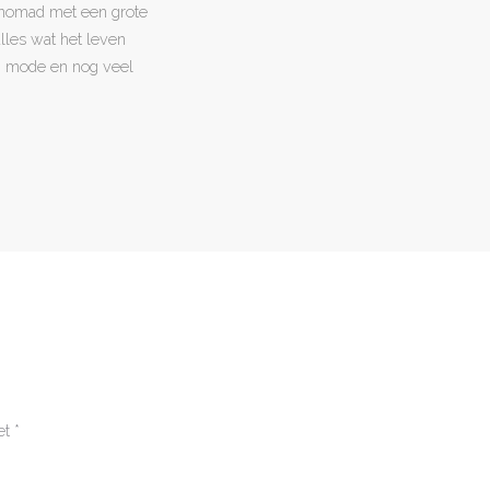
l nomad met een grote
 alles wat het leven
en, mode en nog veel
et
*