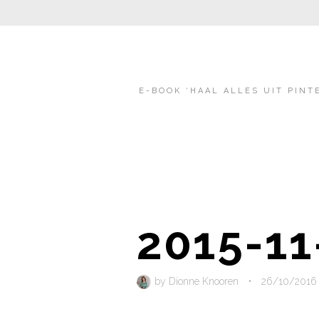
E-BOOK ‘HAAL ALLES UIT PINT
2015-11
by
Dionne Knooren
•
26/10/2016