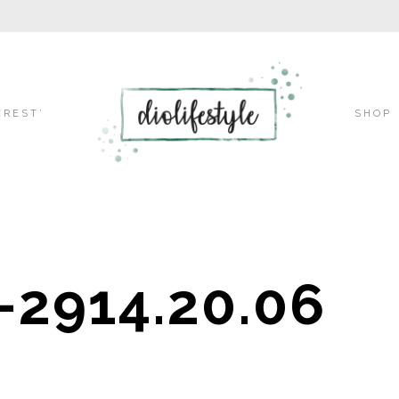
Skip
EREST’
SHOP
to
-2914.20.06
content