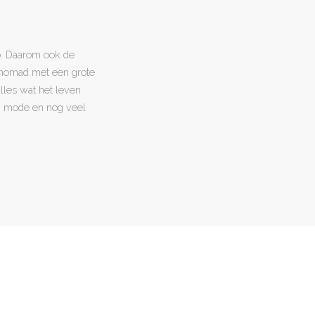
o. Daarom ook de
l nomad met een grote
 alles wat het leven
en, mode en nog veel