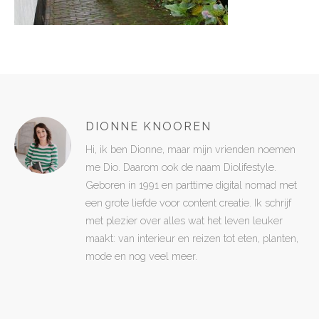
DIONNE KNOOREN
Hi, ik ben Dionne, maar mijn vrienden noemen
me Dio. Daarom ook de naam Diolifestyle.
Geboren in 1991 en parttime digital nomad met
een grote liefde voor content creatie. Ik schrijf
met plezier over alles wat het leven leuker
maakt: van interieur en reizen tot eten, planten,
mode en nog veel meer.