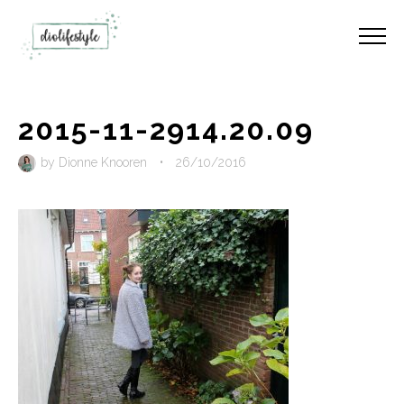
2015-11-2914.20.09
by
Dionne Knooren
•
26/10/2016