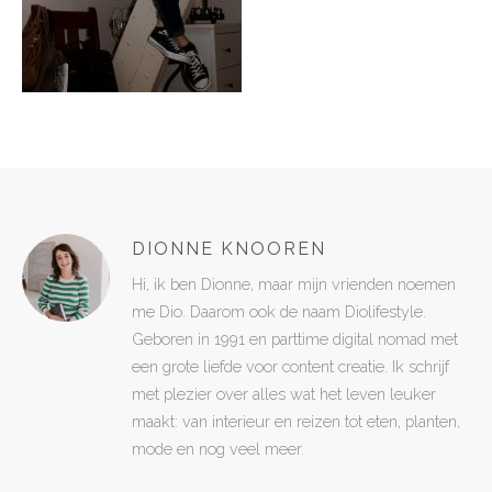
DIONNE KNOOREN
Hi, ik ben Dionne, maar mijn vrienden noemen
me Dio. Daarom ook de naam Diolifestyle.
Geboren in 1991 en parttime digital nomad met
een grote liefde voor content creatie. Ik schrijf
met plezier over alles wat het leven leuker
maakt: van interieur en reizen tot eten, planten,
mode en nog veel meer.