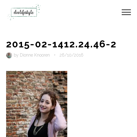
2015-02-1412.24.46-2
by
Dionne Knooren
•
26/10/2016