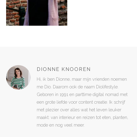
DIONNE KNOOREN
Hi, ik ben Dionne, maar mijn vrienden noemen
me Dio. Daarom ook de naam Diolifestyle.
Geboren in 1991 en parttime digital nomad met
een grote liefde voor content creatie. Ik schrijf
met plezier over alles wat het leven leuker
maakt: van interieur en reizen tot eten, planten,
mode en nog veel meer.