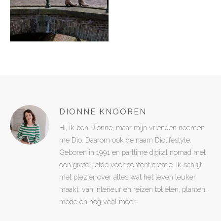
DIONNE KNOOREN
Hi, ik ben Dionne, maar mijn vrienden noemen
me Dio. Daarom ook de naam Diolifestyle.
Geboren in 1991 en parttime digital nomad met
een grote liefde voor content creatie. Ik schrijf
met plezier over alles wat het leven leuker
maakt: van interieur en reizen tot eten, planten,
mode en nog veel meer.