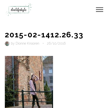
2015-02-1412.26.33
by
Dionne Knooren
•
26/10/2016