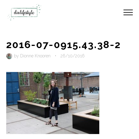
2016-07-0915.43.38-2
by
Dionne Knooren
•
26/10/2016