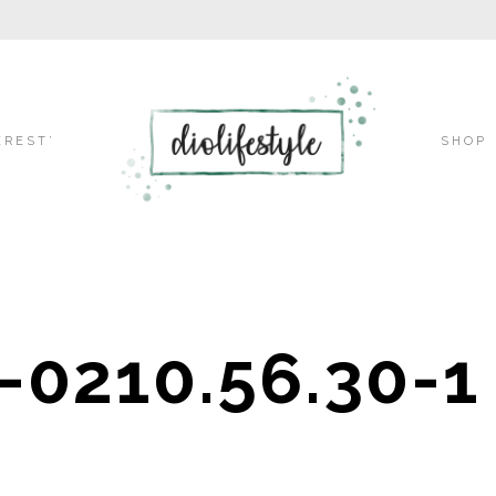
Skip
EREST’
SHOP
to
-0210.56.30-1
content