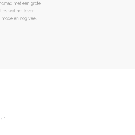
l nomad met een grote
 alles wat het leven
en, mode en nog veel
et
*