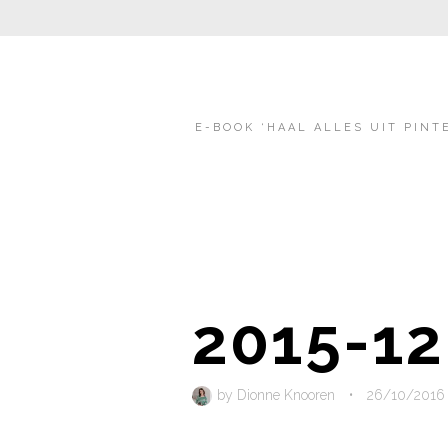
E-BOOK ‘HAAL ALLES UIT PINT
2015-12
by
Dionne Knooren
•
26/10/2016