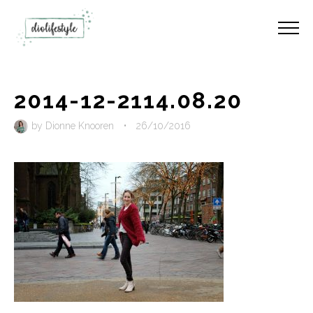
2014-12-2114.08.20
by
Dionne Knooren
•
26/10/2016