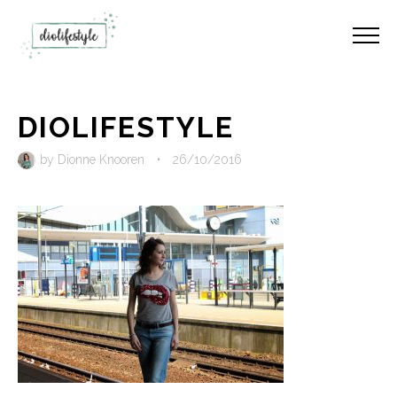
DIOLIFESTYLE
by
Dionne Knooren
•
26/10/2016