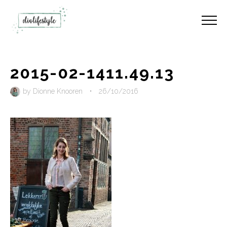
2015-02-1411.49.13
by
Dionne Knooren
•
26/10/2016