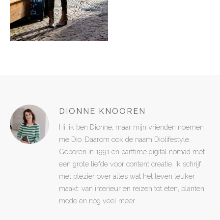
DIONNE KNOOREN
Hi, ik ben Dionne, maar mijn vrienden noemen
me Dio. Daarom ook de naam Diolifestyle.
Geboren in 1991 en parttime digital nomad met
een grote liefde voor content creatie. Ik schrijf
met plezier over alles wat het leven leuker
maakt: van interieur en reizen tot eten, planten,
mode en nog veel meer.