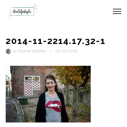
2014-11-2214.17.32-1
by
Dionne Knooren
•
26/10/2016