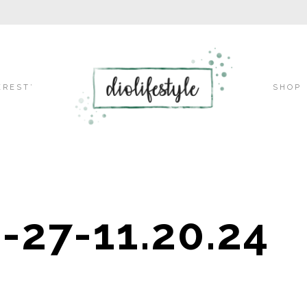
Skip
EREST’
SHOP
to
-27-11.20.24
content