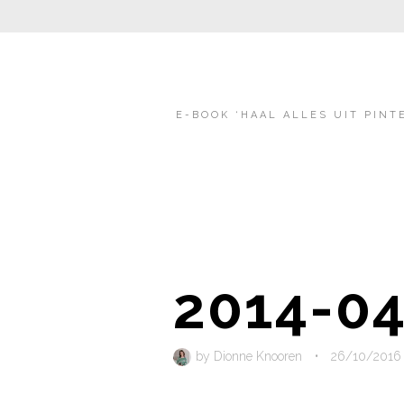
E-BOOK ‘HAAL ALLES UIT PINT
2014-04
by
Dionne Knooren
•
26/10/2016