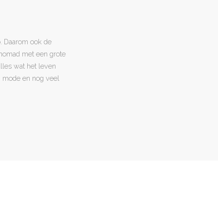
o. Daarom ook de
l nomad met een grote
 alles wat het leven
en, mode en nog veel