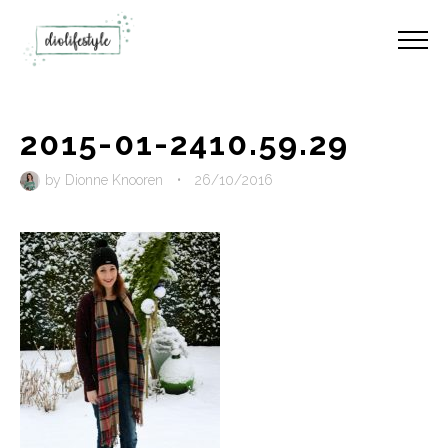
2015-01-2410.59.29
by
Dionne Knooren
•
26/10/2016