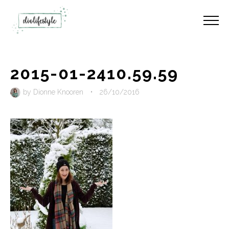
2015-01-2410.59.59
by
Dionne Knooren
•
26/10/2016