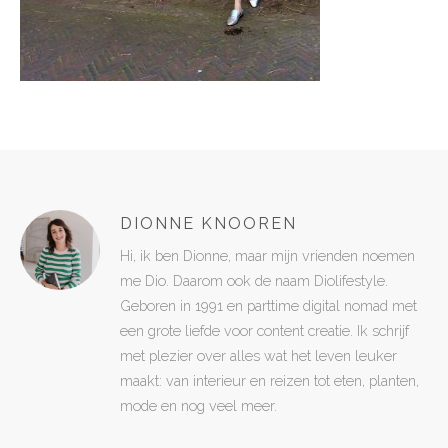
DIONNE KNOOREN
Hi, ik ben Dionne, maar mijn vrienden noemen
me Dio. Daarom ook de naam Diolifestyle.
Geboren in 1991 en parttime digital nomad met
een grote liefde voor content creatie. Ik schrijf
met plezier over alles wat het leven leuker
maakt: van interieur en reizen tot eten, planten,
mode en nog veel meer.