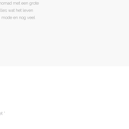
l nomad met een grote
 alles wat het leven
en, mode en nog veel
et
*