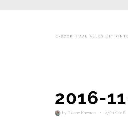
E-BOOK ‘HAAL ALLES UIT PINT
2016-11
by
Dionne Knooren
•
27/11/2016