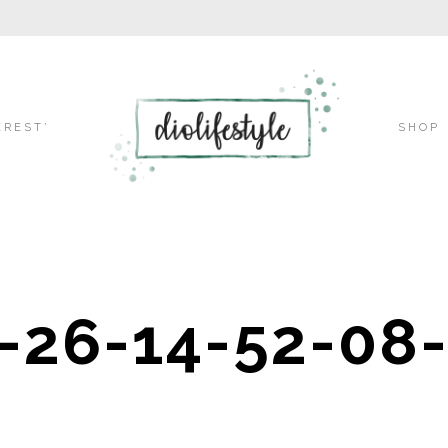
Skip
EREST’
SHOP
to
-26-14-52-08-
content