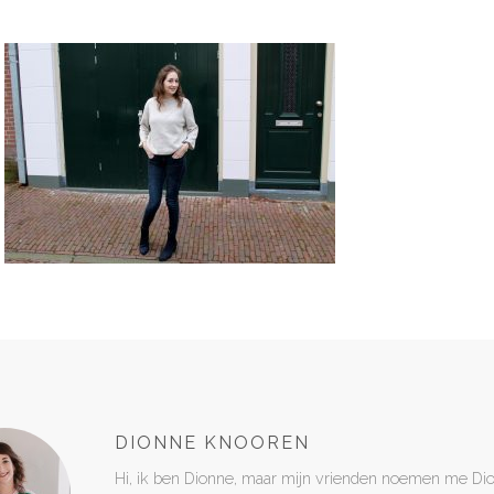
DIONNE KNOOREN
Hi, ik ben Dionne, maar mijn vrienden noemen me Di