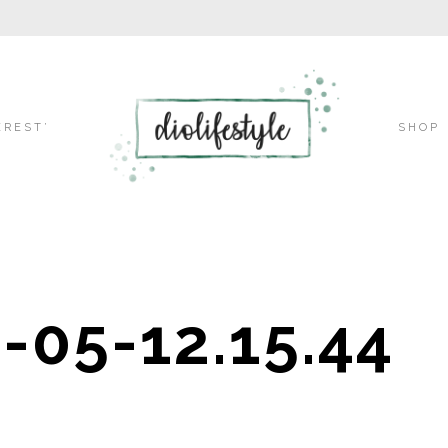
Skip
EREST’
SHOP
to
-05-12.15.44
content