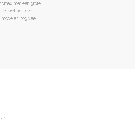
l nomad met een grote
 alles wat het leven
en, mode en nog veel
et
*