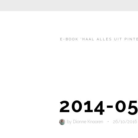
E-BOOK ‘HAAL ALLES UIT PINT
2014-05
by
Dionne Knooren
•
26/10/2016