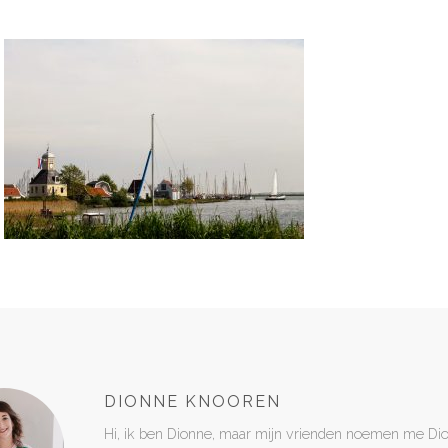
DIONNE KNOOREN
Hi, ik ben Dionne, maar mijn vrienden noemen me Di