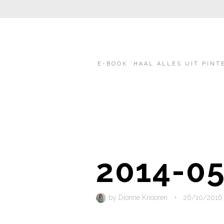
E-BOOK ‘HAAL ALLES UIT PINT
2014-05
by
Dionne Knooren
•
26/10/2016