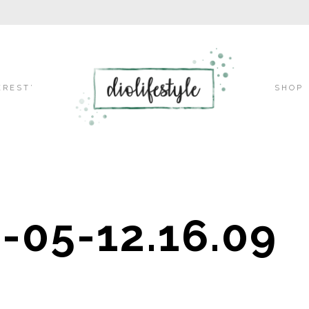
Skip
EREST’
SHOP
to
-05-12.16.09
content