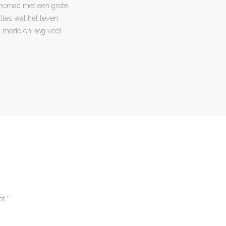
l nomad met een grote
 alles wat het leven
en, mode en nog veel
et
*