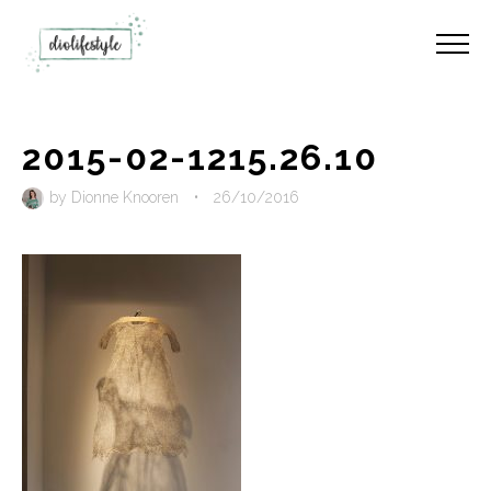
2015-02-1215.26.10
by
Dionne Knooren
•
26/10/2016