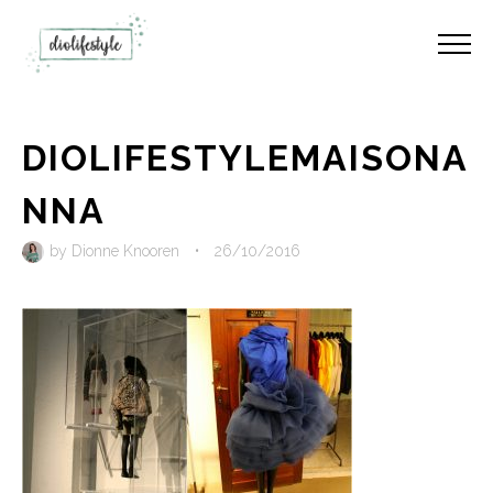
DIOLIFESTYLEMAISONA
NNA
by
Dionne Knooren
•
26/10/2016