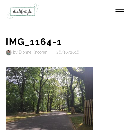
IMG_1164-1
by
Dionne Knooren
•
26/10/2016