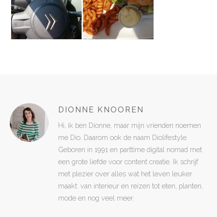
DIONNE KNOOREN
Hi, ik ben Dionne, maar mijn vrienden noemen
me Dio. Daarom ook de naam Diolifestyle.
Geboren in 1991 en parttime digital nomad met
een grote liefde voor content creatie. Ik schrijf
met plezier over alles wat het leven leuker
maakt: van interieur en reizen tot eten, planten,
mode en nog veel meer.