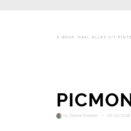
E-BOOK ‘HAAL ALLES UIT PINT
PICMON
by
Dionne Knooren
•
26/10/2016