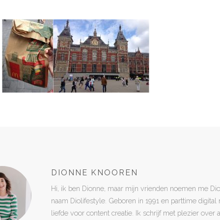
DIONNE KNOOREN
Hi, ik ben Dionne, maar mijn vrienden noemen me Di
naam Diolifestyle. Geboren in 1991 en parttime digita
liefde voor content creatie. Ik schrijf met plezier over