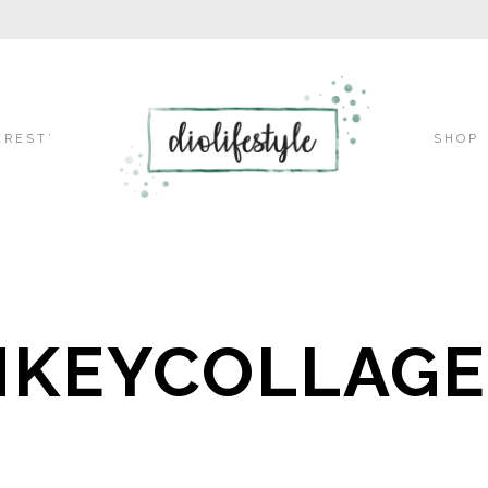
Skip
EREST’
SHOP
to
KEYCOLLAGE
content