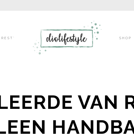
Skip
EREST’
SHOP
to
 LEERDE VAN 
content
LEEN HANDB