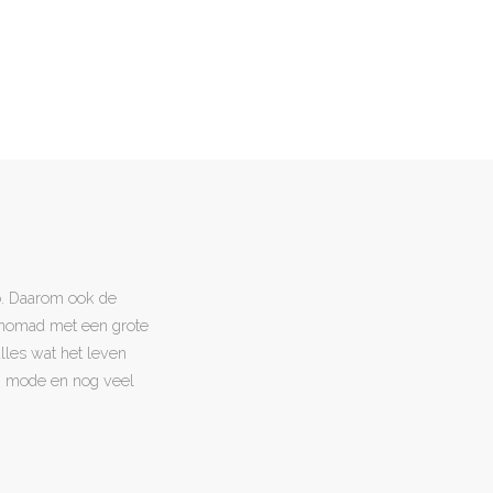
o. Daarom ook de
l nomad met een grote
 alles wat het leven
en, mode en nog veel