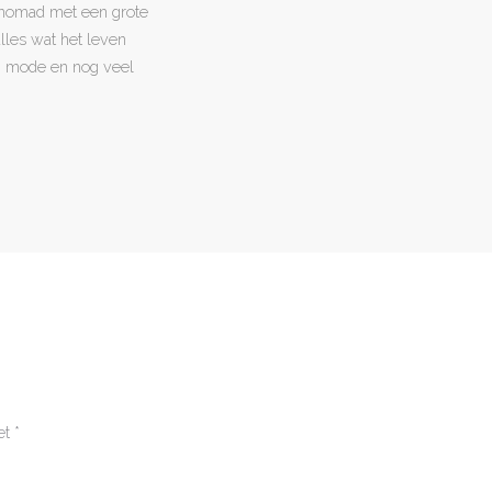
l nomad met een grote
 alles wat het leven
en, mode en nog veel
et
*