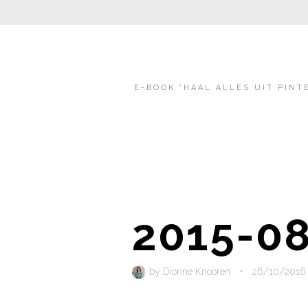
E-BOOK ‘HAAL ALLES UIT PINT
2015-08
by
Dionne Knooren
•
26/10/2016