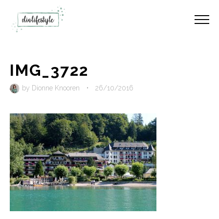
IMG_3722
by
Dionne Knooren
•
26/10/2016