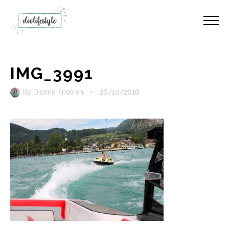
IMG_3991
by
Dionne Knooren
•
26/10/2016