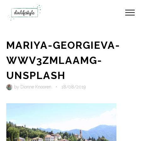
MARIYA-GEORGIEVA-
WWV3ZMLAAMG-
UNSPLASH
by
Dionne Knooren
•
18/08/2019