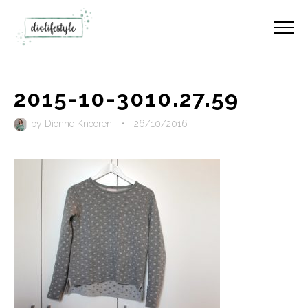
2015-10-3010.27.59
by
Dionne Knooren
•
26/10/2016