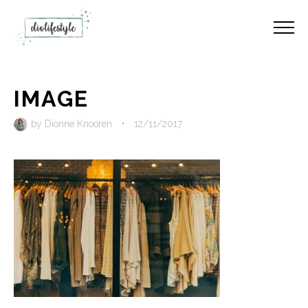
IMAGE
by
Dionne Knooren
•
12/11/2017