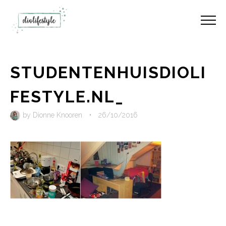
STUDENTENHUISDIOLI
FESTYLE.NL_
by
Dionne Knooren
•
26/10/2016