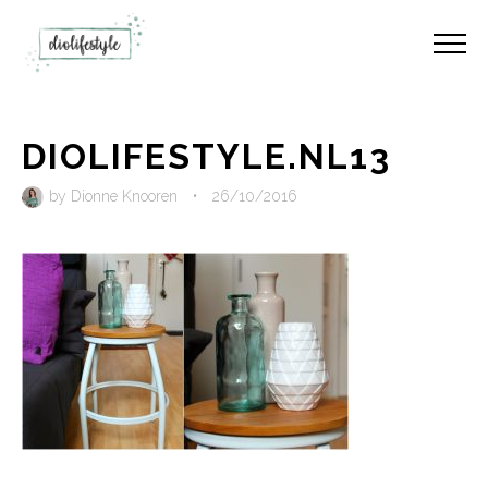
DIOLIFESTYLE.NL13
by
Dionne Knooren
•
26/10/2016