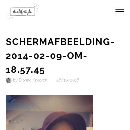
SCHERMAFBEELDING-
2014-02-09-OM-
18.57.45
by
Dionne Knooren
•
26/10/2016