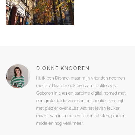
DIONNE KNOOREN
Hi, ik ben Dionne, maar mijn vrienden noemen
me Dio. Daarom ook de naam Diolifestyle.
Geboren in 1991 en parttime digital nomad met
een grote liefde voor content creatie. Ik schrijf
met plezier over alles wat het leven leuker
maakt: van interieur en reizen tot eten, planten,
mode en nog veel meer.