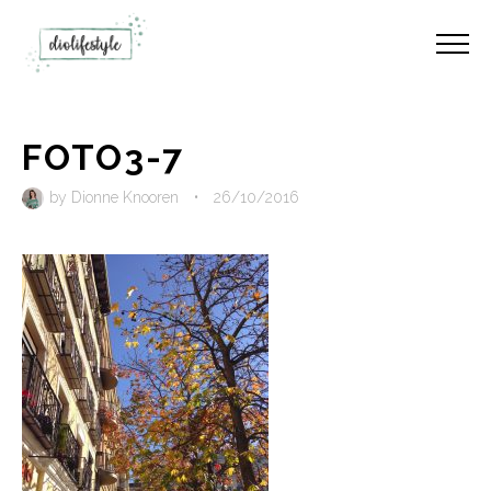
FOTO3-7
by
Dionne Knooren
•
26/10/2016