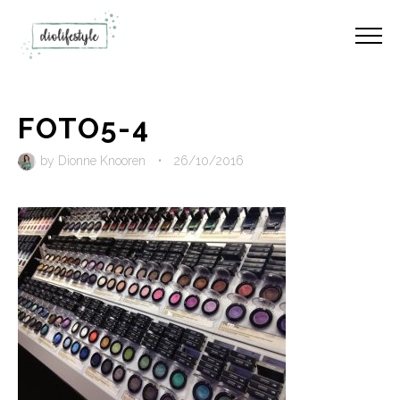
FOTO5-4
by
Dionne Knooren
•
26/10/2016