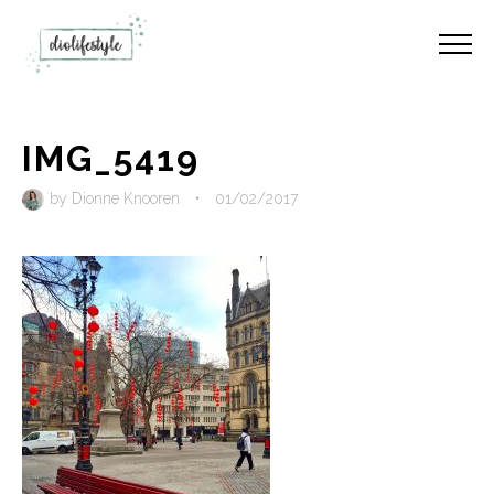
IMG_5419
by
Dionne Knooren
•
01/02/2017