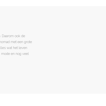
o. Daarom ook de
l nomad met een grote
 alles wat het leven
en, mode en nog veel