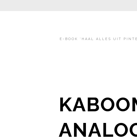
E-BOOK ‘HAAL ALLES UIT PINT
KABOO
ANALOG