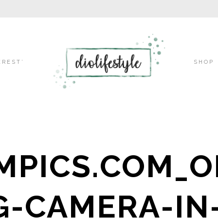
Skip
EREST’
SHOP
to
MPICS.COM_O
content
-CAMERA-IN