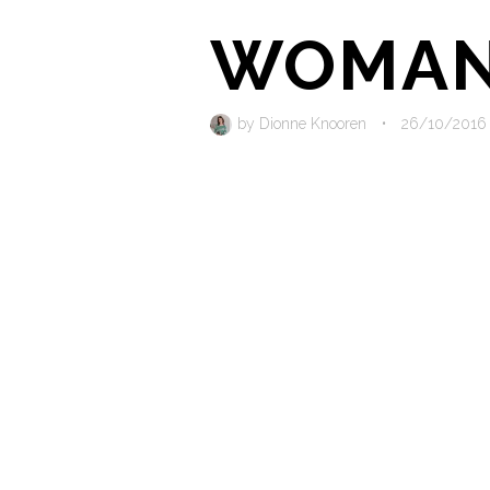
WOMAN
by
Dionne Knooren
•
26/10/2016