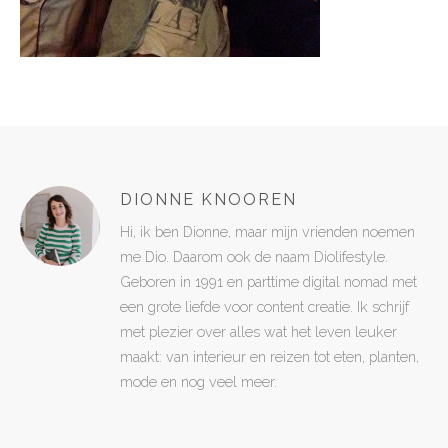
DIONNE KNOOREN
Hi, ik ben Dionne, maar mijn vrienden noemen
me Dio. Daarom ook de naam Diolifestyle.
Geboren in 1991 en parttime digital nomad met
een grote liefde voor content creatie. Ik schrijf
met plezier over alles wat het leven leuker
maakt: van interieur en reizen tot eten, planten,
mode en nog veel meer.