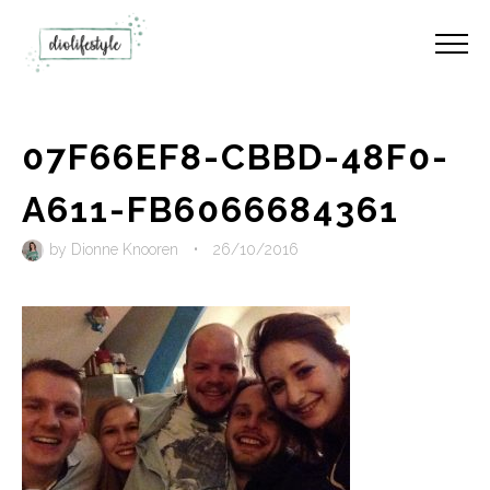
07F66EF8-CBBD-48F0-
A611-FB6066684361
by
Dionne Knooren
•
26/10/2016