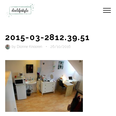
2015-03-2812.39.51
by
Dionne Knooren
•
26/10/2016