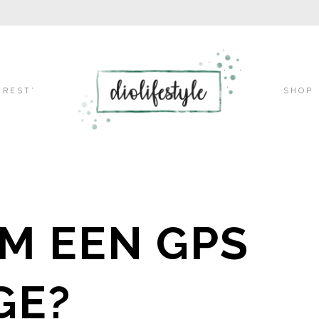
Skip
EREST’
SHOP
to
M EEN GPS
content
GE?