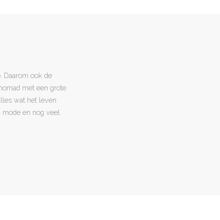
o. Daarom ook de
l nomad met een grote
 alles wat het leven
en, mode en nog veel