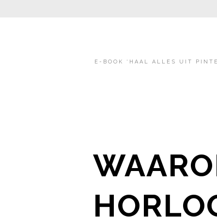
E-BOOK ‘HAAL ALLES UIT PINT
WAARO
HORLO