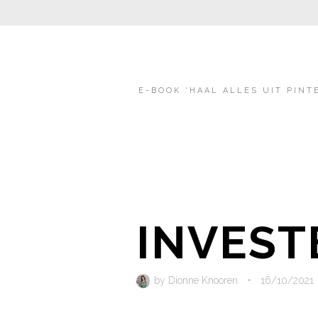
E-BOOK ‘HAAL ALLES UIT PINT
INVEST
by
Dionne Knooren
•
16/10/2021