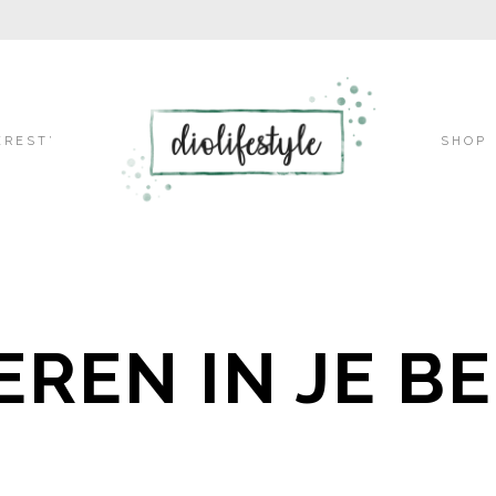
Skip
EREST’
SHOP
to
EREN IN JE BE
content