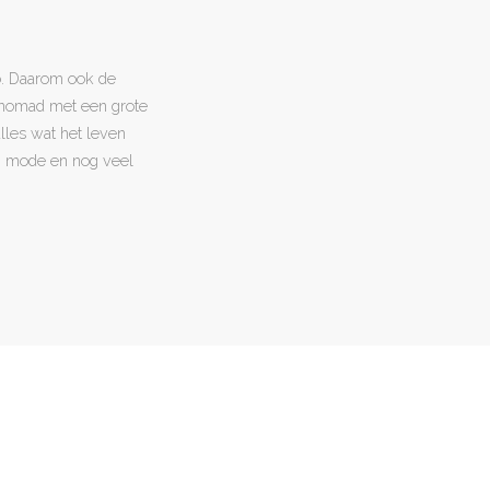
o. Daarom ook de
l nomad met een grote
 alles wat het leven
en, mode en nog veel