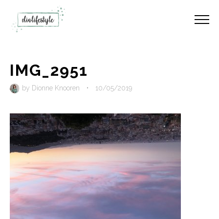
IMG_2951
by
Dionne Knooren
•
10/05/2019