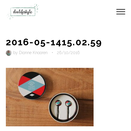
2016-05-1415.02.59
by
Dionne Knooren
•
26/10/2016