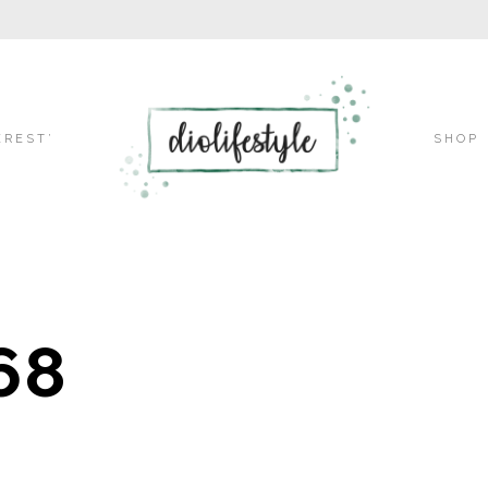
Skip
EREST’
SHOP
to
68
content