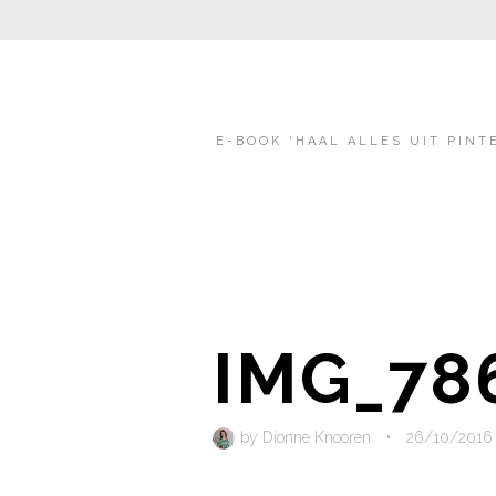
E-BOOK ‘HAAL ALLES UIT PINT
IMG_78
by
Dionne Knooren
•
26/10/2016