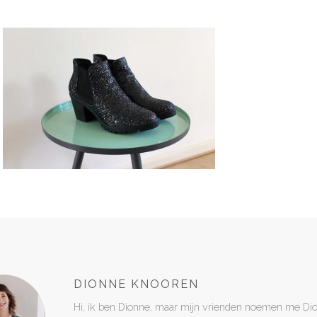
DIONNE KNOOREN
Hi, ik ben Dionne, maar mijn vrienden noemen me Di