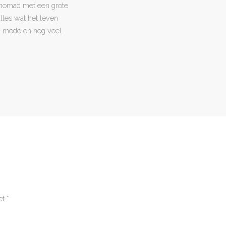
l nomad met een grote
 alles wat het leven
en, mode en nog veel
et
*