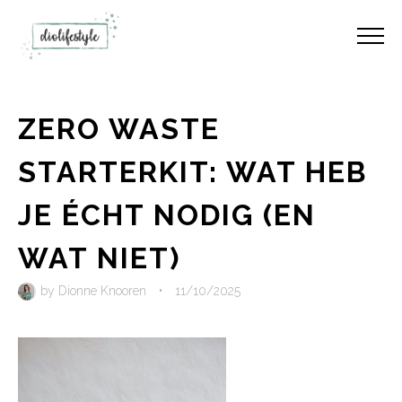
ZERO WASTE
STARTERKIT: WAT HEB
JE ÉCHT NODIG (EN
WAT NIET)
by
Dionne Knooren
•
11/10/2025