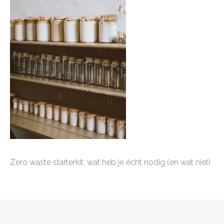
Zero waste starterkit: wat heb je écht nodig (en wat niet)