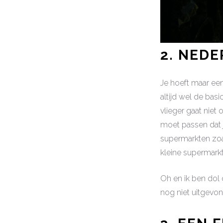
2. NED
Je hoeft maar een
altijd wel de bas
vlieger gaat niet
moet passen dat 
supermarkten zoa
kleine supermarkt
Oh en ik ben dol
nog niet uitgevon