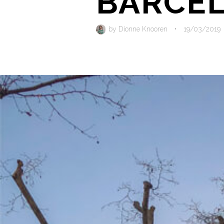
BARCE
by
Dionne Knooren
•
19/03/2019