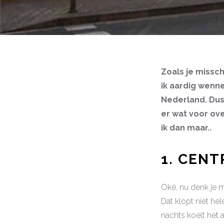
Zoals je missch
ik aardig wenne
Nederland. Dus 
er wat voor ove
ik dan maar..
1. CEN
Oké, nu denk je m
Dat klopt niet hel
nachts koelt het a