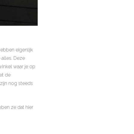
ebben eigenlijk
 alles. Deze
winkel waar je op
et de
zijn nog steeds
ben ze dat hier