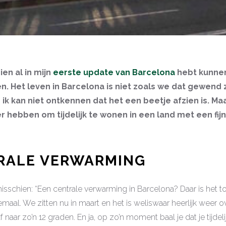
ien al in mijn
eerste update van Barcelona
hebt kunnen
n. Het leven in Barcelona is niet zoals we dat gewend zi
ik kan niet ontkennen dat het een beetje afzien is. Ma
r hebben om tijdelijk te wonen in een land met een fij
TRALE VERWARMING
isschien: “Een centrale verwarming in Barcelona? Daar is het to
emaal. We zitten nu in maart en het is weliswaar heerlijk weer o
f naar zo’n 12 graden. En ja, op zo’n moment baal je dat je tijdeli