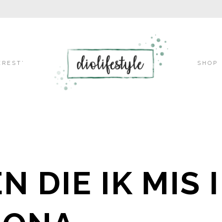
Skip
EREST’
SHOP
to
content
N DIE IK MIS 