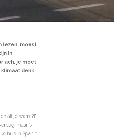
 lezen, moest
jn in
ar ach, je moet
n klimaat denk
ch altijd warm?!”
verdag, maar ’s
jke huis in Spanje