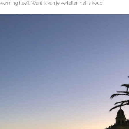
warming heeft. Want ik kan je vertellen het is koud!