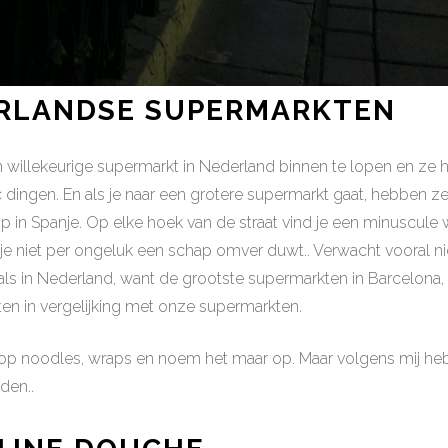
ERLANDSE SUPERMARKTEN
 willekeurige supermarkt in Nederland binnen te lopen en ze h
ic dingen. En als je naar een grotere supermarkt gaat, hebben ze
 op in Spanje. Op elke hoek van de straat vind je een minuscule 
je niet per ongeluk een schap omver duwt.. Verwacht vooral ni
ls in Nederland, want de grootste supermarkten in Barcelona, 
en in vergelijking met onze supermarkten.
 op noodles, wraps en noem het maar op. Maar volgens mij heb
den..