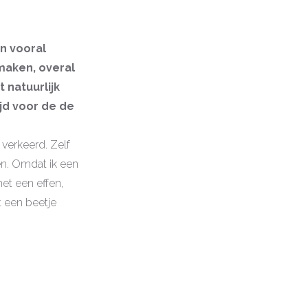
en vooral
e maken, overal
 natuurlijk
ijd voor de de
t verkeerd. Zelf
ren. Omdat ik een
met een effen,
t een beetje