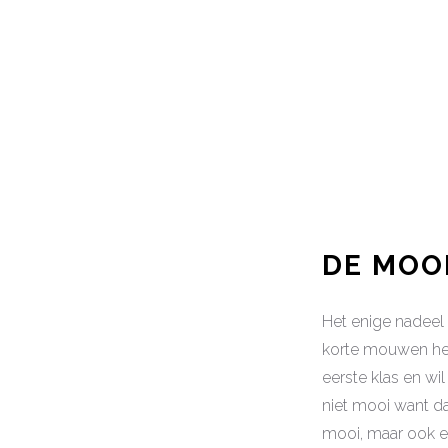
DE MOO
Het enige nadeel 
korte mouwen hebb
eerste klas en wil 
niet mooi want da
mooi, maar ook ee