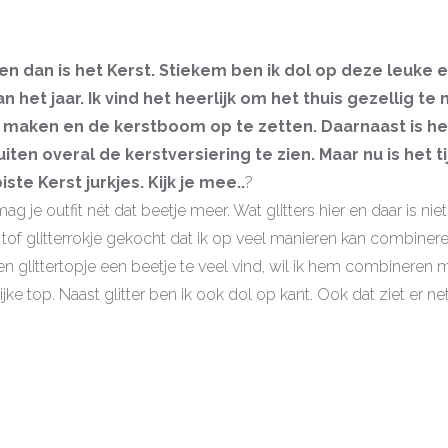
n dan is het Kerst. Stiekem ben ik dol op deze leuke 
an het jaar. Ik vind het heerlijk om het thuis gezellig t
 maken en de kerstboom op te zetten. Daarnaast is het
iten overal de kerstversiering te zien. Maar nu is het t
ste Kerst jurkjes. Kijk je mee..
?
ag je outfit nét dat beetje meer. Wat glitters hier en daar is nie
en tof glitterrokje gekocht dat ik op veel manieren kan combine
een glittertopje een beetje te veel vind, wil ik hem combineren 
jke top. Naast glitter ben ik ook dol op kant. Ook dat ziet er ne