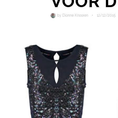
VOOR D
by
Dionne Knooren
•
12/12/2015