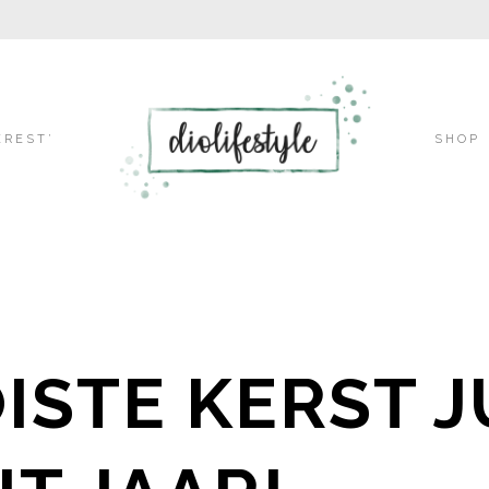
Skip
EREST’
SHOP
to
content
ISTE KERST 