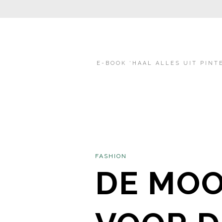
E-BOOK ‘HAAL ALLES UIT PINT
FASHION
DE MOO