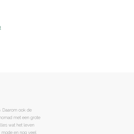
t
o. Daarom ook de
l nomad met een grote
 alles wat het leven
en, mode en nog veel