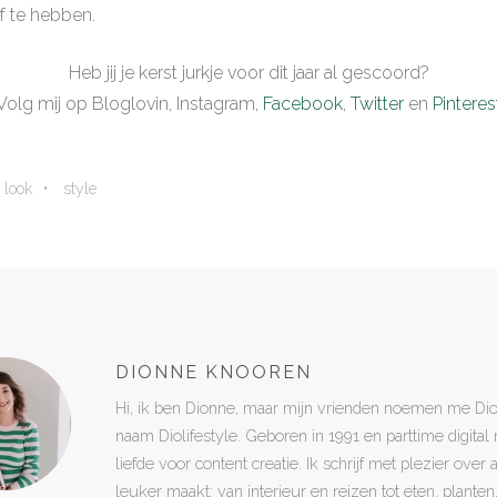
f te hebben.
Heb jij je kerst jurkje voor dit jaar al gescoord?
Volg mij op Bloglovin, Instagram,
Facebook
,
Twitter
en
Pinteres
look
style
DIONNE KNOOREN
Hi, ik ben Dionne, maar mijn vrienden noemen me Di
naam Diolifestyle. Geboren in 1991 en parttime digita
liefde voor content creatie. Ik schrijf met plezier over
leuker maakt: van interieur en reizen tot eten, plant