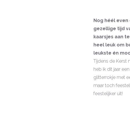
Nog héél even e
gezellige tijd v
kaarsjes aan te
heel leuk om bu
leukste én mooi
Tijdens de Kerst m
heb ik dit jaar e
glitterrokje met 
maar toch feesteli
feestelijker uit!