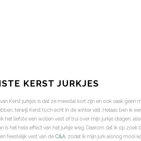
ISTE KERST JURKJES
van Kerst jurkjes is dat ze meestal kort zijn en ook vaak gee
en, terwijl Kerst toch echt in de winter valt. Helaas ben ik 
ik het liefste een wollen vest of trui over mijn jurkje dragen, alle
n is het hele effect van het jurkje weg. Daarom dat ik op zoek 
n feestelijk vest van de
C&A
, zodat ik mijn jurk alsnog mooi k